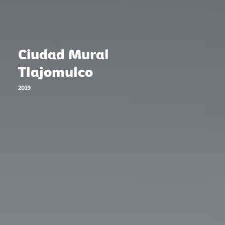
Ciudad Mural
Tlajomulco
2019