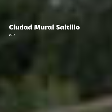
Ciudad Mural Saltillo
2017