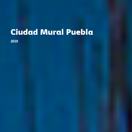
Ciudad Mural Puebla
2019