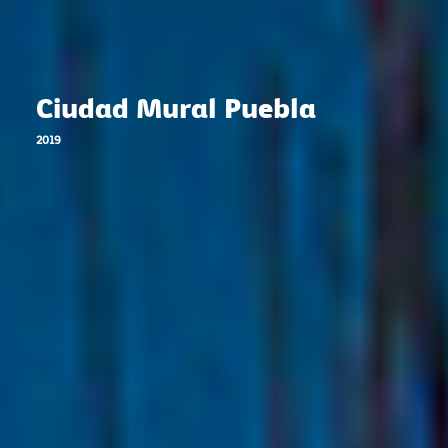
Ciudad Mural Puebla
2019