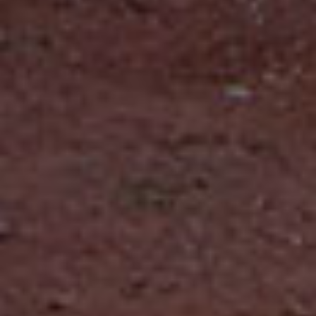
Suscríbete a nuestro boletín
Acepto los Términos y condiciones y
he
leído el
Aviso de Privacidad.
México Bien Hecho
Fortalecimiento de tejido
social
Comex
Dignificación del espacio
Iniciativas