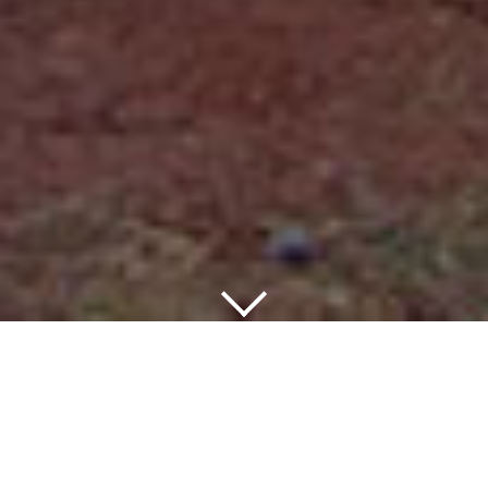
público
Sala de Prensa
Consciencia y cuidado del
medio ambiente
Promoción en la igualdad de
genero
Copyright © 2020 Consorcio Comex, S.A. de C.V
Términos y Condiciones
|
Aviso de privacidad