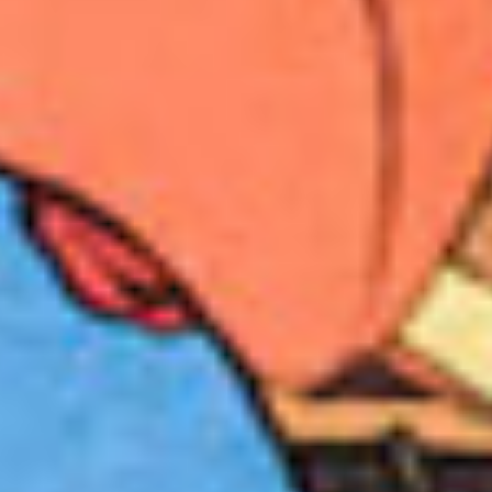
Acepto los Términos y condiciones y
he
leído el
Aviso de Privacidad.
México Bien Hecho
Fortalecimiento de tejido
social
Comex
Dignificación del espacio
Iniciativas
público
Sala de Prensa
Consciencia y cuidado del
medio ambiente
Promoción en la igualdad de
genero