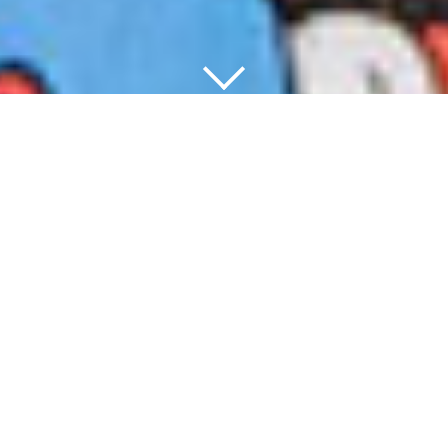
Copyright © 2020 Consorcio Comex, S.A. de C.V
Términos y Condiciones
|
Aviso de privacidad
La importancia de ayudar a
la comunidad