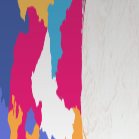
co
o
enero