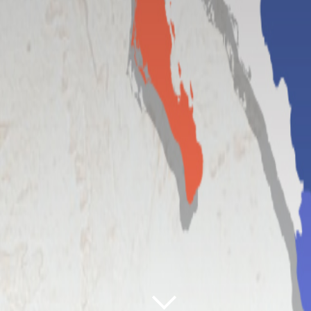
México Bien Hecho
Fortalecimiento de tejido social
Comex
Dignificación del espacio públi
Iniciativas
Consciencia y cuidado del medi
ambiente
Sala de Prensa
Promoción en la igualdad de g
Copyright © 2020 Consorcio Comex, S.A. de C.V
Términos y Condiciones
|
Aviso de privacidad