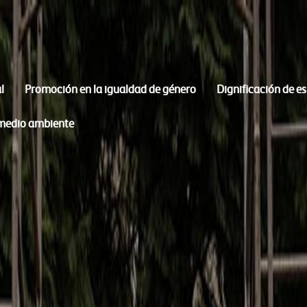
l
Promoción en la igualdad de género
Dignificación de e
 medio ambiente