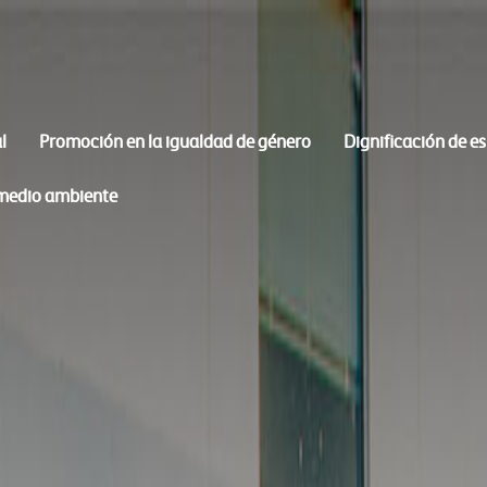
l
Promoción en la igualdad de género
Dignificación de e
 medio ambiente