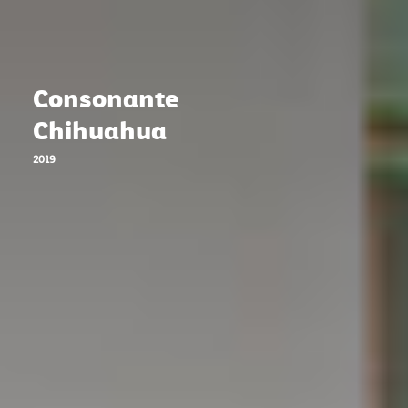
Consonante
Chihuahua
2019