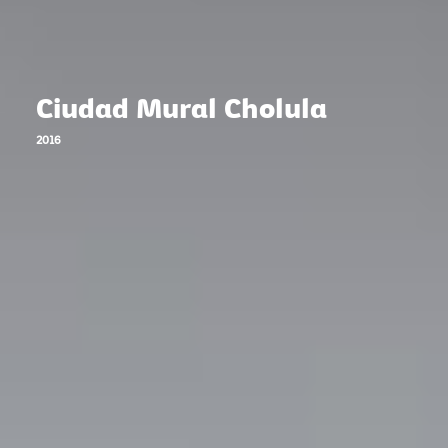
Ciudad Mural Cholula
2016