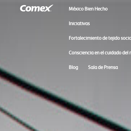
México Bien Hecho
Iniciativas
Fortalecimiento de tejido socia
Consciencia en el cuidado del
Blog
Sala de Prensa