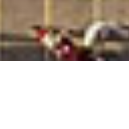
Promoción en la igualdad de
genero
Copyright © 2020 Consorcio Comex, S.A. de C.V
Términos y Condiciones
|
Aviso de privacidad
Compartir
Calles Compartidas, Calles de
Encuentro en Tuxtla Gutiérrez