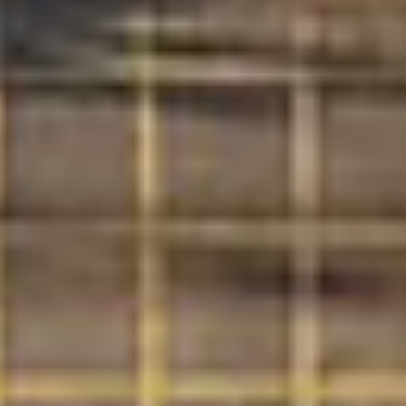
Suscríbete a nuestro boletín
Acepto los Términos y condiciones y
he
leído el
Aviso de Privacidad.
México Bien Hecho
Fortalecimiento de tejido
social
Comex
Dignificación del espacio
Iniciativas
público
Sala de Prensa
Consciencia y cuidado del
medio ambiente