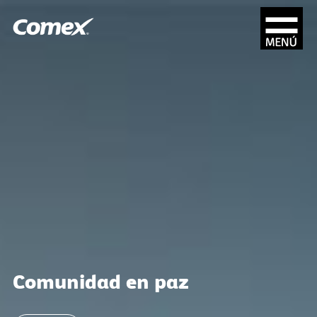
Comunidad en paz