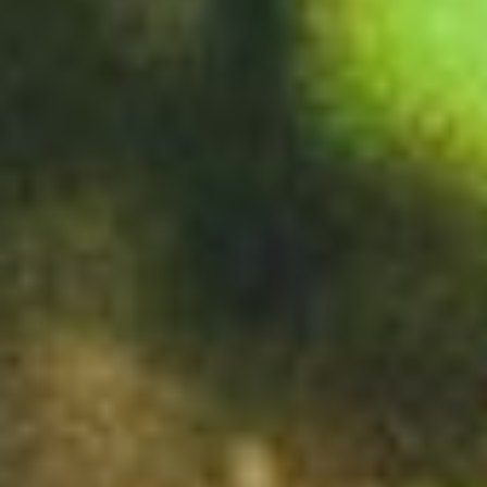
Acepto los Términos y condiciones y
he
leído el
Aviso de Privacidad.
México Bien Hecho
Fortalecimiento de tejido
social
Comex
Dignificación del espacio
Iniciativas
público
Sala de Prensa
Consciencia y cuidado del
medio ambiente
Promoción en la igualdad de
genero