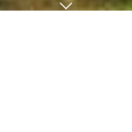
Copyright © 2020 Consorcio Comex, S.A. de C.V
Términos y Condiciones
|
Aviso de privacidad
Intervención de artísticas de
color
Sociedad
Leer más...