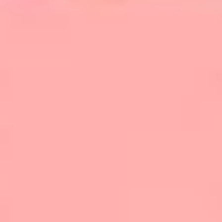
Acepto los Términos y condiciones y
he
leído el
Aviso de Privacidad.
México Bien Hecho
Fortalecimiento de tejido
social
Comex
Dignificación del espacio
Iniciativas
público
Sala de Prensa
Consciencia y cuidado del
medio ambiente
Promoción en la igualdad de
genero