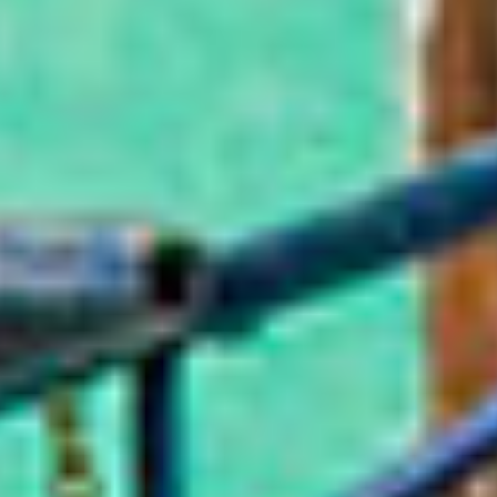
Suscríbete a nuestro boletín
Acepto los Términos y condiciones y
he
leído el
Aviso de Privacidad.
México Bien Hecho
Fortalecimiento de tejido
social
Comex