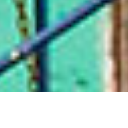
Dignificación del espacio
Iniciativas
público
Sala de Prensa
Consciencia y cuidado del
medio ambiente
Promoción en la igualdad de
genero
Compartir
Copyright © 2020 Consorcio Comex, S.A. de C.V
Términos y Condiciones
|
Aviso de privacidad