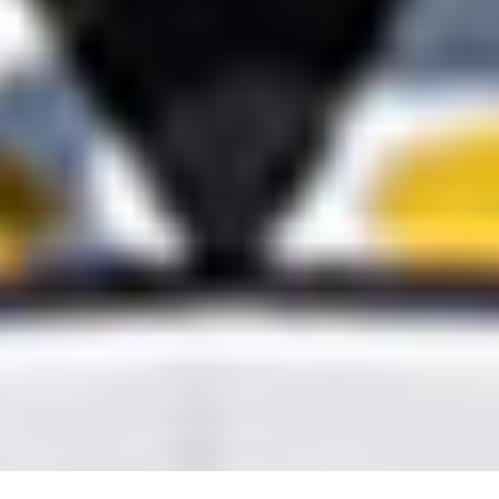
México Bien Hecho
Fortalecimiento de tejido
social
Comex
Dignificación del espacio
Iniciativas
público
Sala de Prensa
Consciencia y cuidado del
medio ambiente
Promoción en la igualdad de
genero