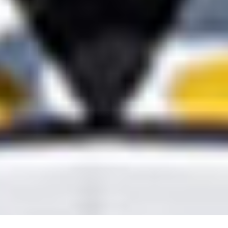
México Bien Hecho
Fortalecimiento de tejido
social
Comex
Dignificación del espacio
Iniciativas
público
Sala de Prensa
Consciencia y cuidado del
medio ambiente
Promoción en la igualdad de
genero