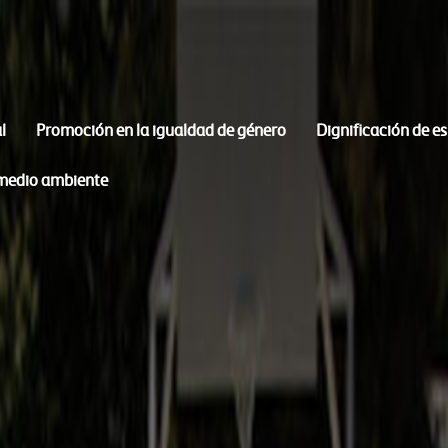
l
Promoción en la igualdad de género
Dignificación de e
 medio ambiente