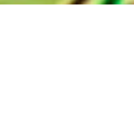
Copyright © 2020 Consorcio Comex, S.A. de C.V
Términos y Condiciones
|
Aviso de privacidad
Compartir
Que todos los países sean sostenibles económica, social y
ambientalmente, es decir, lograr un equilibrio alrededor del mundo, es
el propósito de los
17 Objetivos de Desarrollo Sostenible
(ODS) puestos
en marcha por la ONU. Y para llegar a esta ambiciosa meta, propuesta
para el 2030, es indispensable la colaboración de todos los sectores
que integran a la sociedad.
Para lograr un planeta más inclusivo, sostenible y próspero, se requiere
el trabajo conjunto de:
- Gobiernos federales, estatales y locales