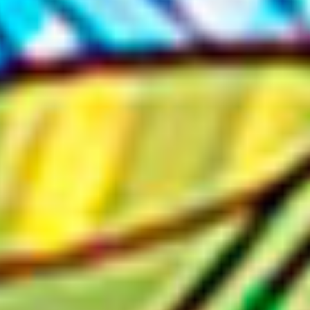
leído el
Aviso de Privacidad.
México Bien Hecho
Fortalecimiento de tejido
social
Comex
Dignificación del espacio
Iniciativas
público
Sala de Prensa
Consciencia y cuidado del
medio ambiente
Promoción en la igualdad de
genero