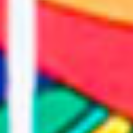
Suscríbete a nuestro boletín
Acepto los Términos y condiciones y
he
leído el
Aviso de Privacidad.
México Bien Hecho
Fortalecimiento de tejido
social
Comex
Dignificación del espacio
Iniciativas
público