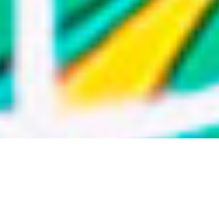
Sala de Prensa
Consciencia y cuidado del
medio ambiente
Promoción en la igualdad de
genero
Copyright © 2020 Consorcio Comex, S.A. de C.V
Términos y Condiciones
|
Aviso de privacidad
Compartir