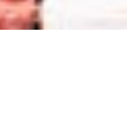
Copyright © 2020 Consorcio Comex, S.A. de C.V
Términos y Condiciones
|
Aviso de privacidad
Compartir
¿Cómo ha cambiado el panorama
desde 1972?
El 5 de junio, se celebra el Día Mundial del Medio Ambiente, como
resultado del compromiso que los países que conforman la
Organización de las Naciones Unidas (ONU) asumieron, en 1972, para