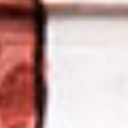
Suscríbete a nuestro boletín
Acepto los Términos y condiciones y
he
leído el
Aviso de Privacidad.
México Bien Hecho
Fortalecimiento de tejido
social
Comex
Dignificación del espacio
Iniciativas
público
Sala de Prensa
Consciencia y cuidado del
medio ambiente
Promoción en la igualdad de
genero