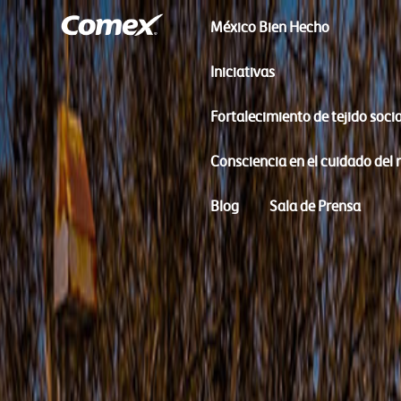
México Bien Hecho
Iniciativas
Fortalecimiento de tejido socia
Consciencia en el cuidado del
Blog
Sala de Prensa