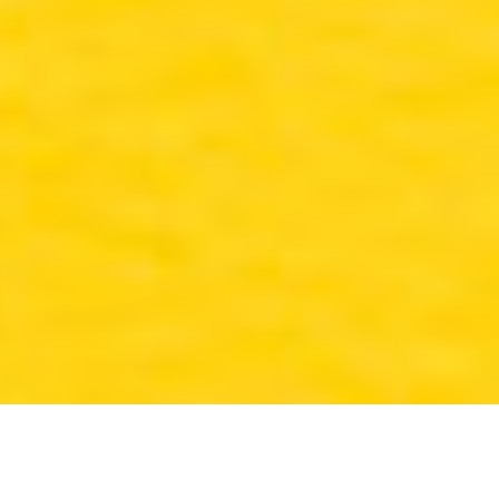
México Bien Hecho
Fortalecimiento de tejido
social
Comex
Dignificación del espacio
Iniciativas
público
Sala de Prensa
Consciencia y cuidado del
medio ambiente
Promoción en la igualdad de
genero
Copyright © 2020 Consorcio Comex, S.A. de C.V
Términos y Condiciones
|
Aviso de privacidad
Compartir